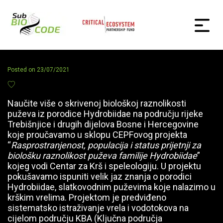
Posted on
23/07/2021
Naučite više o skrivenoj biološkoj raznolikosti
puževa iz porodice Hydrobiidae na području rijeke
Trebišnjice i drugih dijelova Bosne i Hercegovine
koje proučavamo u sklopu CEPFovog projekta
“
Rasprostranjenost, populacija i status prijetnji za
biološku raznolikost puževa familije Hydrobiidae
”
kojeg vodi Centar za Krš i speleologiju. U projektu
pokušavamo ispuniti velik jaz znanja o porodici
Hydrobiidae, slatkovodnim puževima koje nalazimo u
krškim vrelima. Projektom je predviđeno
sistematsko istraživanje vrela i vodotokova na
cijelom području KBA (Ključna područja