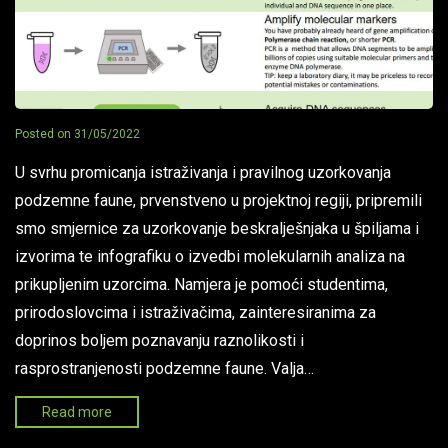
Posted on
31/05/2022
U svrhu promicanja istraživanja i pravilnog uzorkovanja
podzemne faune, prvenstveno u projektnoj regiji, pripremili
smo smjernice za uzorkovanje beskralješnjaka u špiljama i
izvorima te infografiku o izvedbi molekularnih analiza na
prikupljenim uzorcima. Namjera je pomoći studentima,
prirodoslovcima i istraživačima, zainteresiranima za
doprinos boljem poznavanju raznolikosti i
rasprostranjenosti podzemne faune. Valja…
Read more