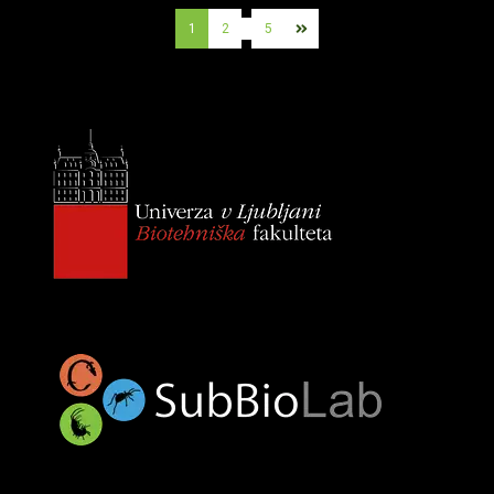
1
2
…
5