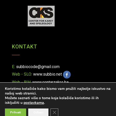
KONTAKT
E:
subbiocode@gmail.com
Web - SLO:
www.subbio.net
Web - BIH:
www.centarzakrs.ba
Koristimo kolačiće kako bismo vam pružili najbolje iskustvo na
našoj web stranici.
Možete saznati više o tome koje kolačiće koristimo ili ih
isključiti u
postavkama
.
Close GDPR Cookie Banner
Prihvati
Odbaci
© 2019 SubBIOCODE