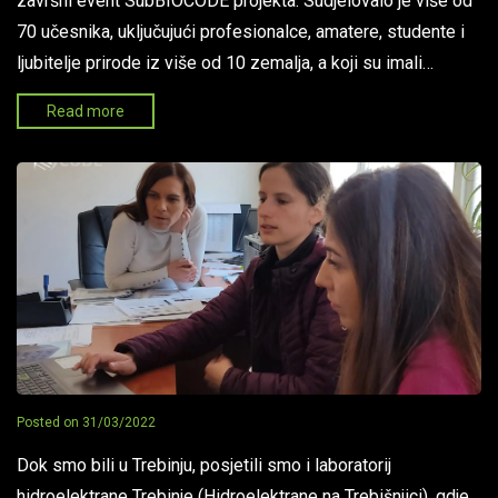
završni event SubBIOCODE projekta. Sudjelovalo je više od
70 učesnika, uključujući profesionalce, amatere, studente i
ljubitelje prirode iz više od 10 zemalja, a koji su imali…
Read more
Posted on
31/03/2022
Dok smo bili u Trebinju, posjetili smo i laboratorij
hidroelektrane Trebinje (Hidroelektrane na Trebišnjici), gdje