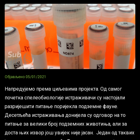
Објављено
05/01/2021
Напредујемо према циљевима пројекта. Од самог
почетка спелеобиологије истраживачи су настојали
разријешити питање поријекла подземне фауне.
Десетљећа истраживања донијела су одговор на то
питање за велики број подземних животиња, али за
доста њих извор још увијек није јасан. Један од таквих