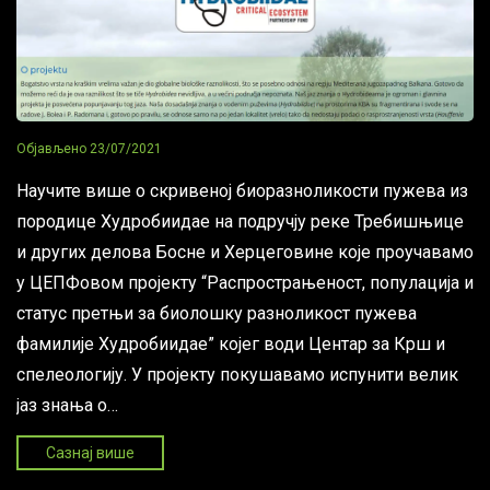
Објављено
23/07/2021
Научите више о скривеној биоразноликости пужева из
породице Хyдробиидае на подручју реке Требишњице
и других делова Босне и Херцеговине које проучавамо
у ЦЕПФовом пројекту “Распрострањеност, популација и
статус претњи за биолошку разноликост пужева
фамилије Хyдробиидае” којег води Центар за Крш и
спелеологију. У пројекту покушавамо испунити велик
јаз знања о…
Сазнај више