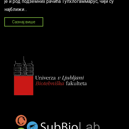
је и род подземних рачића Тyпхлогаммарус, чији су
најближи…
Сазнај више