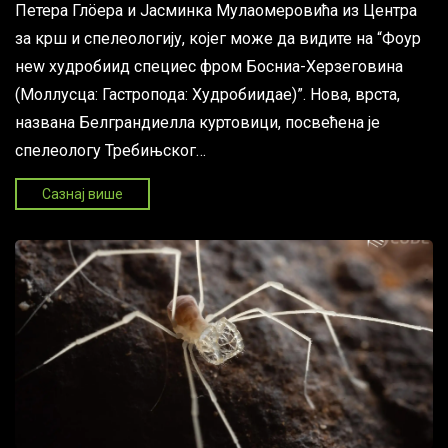
Петера Глöера и Јасминка Мулаомеровића из Центра
за крш и спелеологију, којег може да видите на “Фоур
неw хyдробиид специес фром Босниа-Херзеговина
(Моллусца: Гастропода: Хyдробиидае)”. Нова, врста,
названа Белграндиелла куртовици, посвећена је
спелеологу Требињског…
Сазнај више