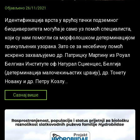
Објављено
26/11/2021
Идентификација врста у врућој тачки подземног
биодиверзитета могућа је само уз помоћ специалиста,
који су нам помогли са морфолошком детерминацијом
прикупљених узорака. Зато се за несебичну помоћ
искрено захваљујемо др. Патрицку Мартину из Роyал
Белгиан Институте оф Натурал Сциенцес, Белгија
(детерминација малочекињастих црвију), др. Тонету
Новаку и др. Петру Козлу…
Сазнај више