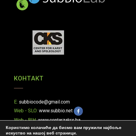
КОНТАКТ
E:
subbiocode@gmail.com
Web - SLO:
www.subbio.net
Web - BIH:
www.centarzakrs.ba
Користимо колачиће да бисмо вам пружили најбоље
искуство на нашој веб страници.