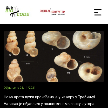
Објављено
26/11/2021
Нова врста пужа пронађена је у извору у Требињу!
Налазак је објављен у знанственом чланку, аутора